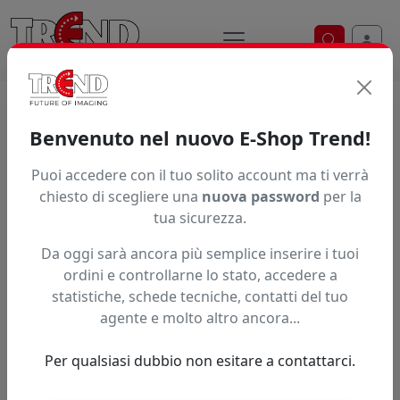
Ricerca ve
Home / Prodotti / ... / Brickglbk150
Benvenuto nel nuovo E-Shop Trend!
Puoi accedere con il tuo solito account ma ti verrà
Articolo non trovato.
chiesto di scegliere una
nuova password
per la
tua sicurezza.
Feedback
Da oggi sarà ancora più semplice inserire i tuoi
Hai trovato questo prodotto ad un prezzo più basso?
ordini e controllarne lo stato, accedere a
statistiche, schede tecniche, contatti del tuo
Fai una segnalazione
agente e molto altro ancora...
Per qualsiasi dubbio non esitare a contattarci.
Confronta con articoli simili