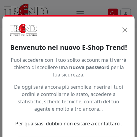
Ricerca ve
Home / Prodotti / ... / Pt260bb23150095
Benvenuto nel nuovo E-Shop Trend!
Puoi accedere con il tuo solito account ma ti verrà
Articolo non trovato.
chiesto di scegliere una
nuova password
per la
tua sicurezza.
Feedback
Da oggi sarà ancora più semplice inserire i tuoi
Hai trovato questo prodotto ad un prezzo più basso?
ordini e controllarne lo stato, accedere a
statistiche, schede tecniche, contatti del tuo
Fai una segnalazione
agente e molto altro ancora...
Per qualsiasi dubbio non esitare a contattarci.
Confronta con articoli simili