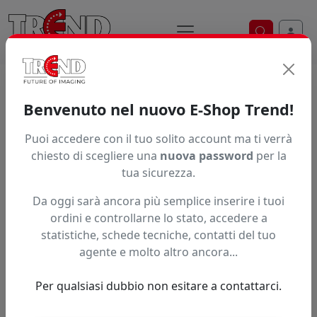
Ricerca ve
Home / Prodotti / ... / Pt260bb23133090
Benvenuto nel nuovo E-Shop Trend!
Puoi accedere con il tuo solito account ma ti verrà
Articolo non trovato.
chiesto di scegliere una
nuova password
per la
tua sicurezza.
Feedback
Da oggi sarà ancora più semplice inserire i tuoi
Hai trovato questo prodotto ad un prezzo più basso?
ordini e controllarne lo stato, accedere a
statistiche, schede tecniche, contatti del tuo
Fai una segnalazione
agente e molto altro ancora...
Per qualsiasi dubbio non esitare a contattarci.
Confronta con articoli simili