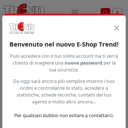
Ricerca ve
Home / Prodotti / ... / Pt100ts147160100
Benvenuto nel nuovo E-Shop Trend!
Puoi accedere con il tuo solito account ma ti verrà
Articolo non trovato.
chiesto di scegliere una
nuova password
per la
tua sicurezza.
Feedback
Da oggi sarà ancora più semplice inserire i tuoi
Hai trovato questo prodotto ad un prezzo più basso?
ordini e controllarne lo stato, accedere a
statistiche, schede tecniche, contatti del tuo
Fai una segnalazione
agente e molto altro ancora...
Per qualsiasi dubbio non esitare a contattarci.
Confronta con articoli simili