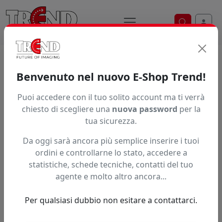
Ricerca ve
Home / Prodotti / ... / Pdp80dmhp5060100
Benvenuto nel nuovo E-Shop Trend!
Puoi accedere con il tuo solito account ma ti verrà
Articolo non trovato.
chiesto di scegliere una
nuova password
per la
tua sicurezza.
Feedback
Da oggi sarà ancora più semplice inserire i tuoi
Hai trovato questo prodotto ad un prezzo più basso?
ordini e controllarne lo stato, accedere a
statistiche, schede tecniche, contatti del tuo
Fai una segnalazione
agente e molto altro ancora...
Per qualsiasi dubbio non esitare a contattarci.
Confronta con articoli simili