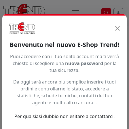
Ricerca ve
Home / Prodotti / ... / Ptfls12010110550
Benvenuto nel nuovo E-Shop Trend!
Puoi accedere con il tuo solito account ma ti verrà
Articolo non trovato.
chiesto di scegliere una
nuova password
per la
tua sicurezza.
Feedback
Da oggi sarà ancora più semplice inserire i tuoi
Hai trovato questo prodotto ad un prezzo più basso?
ordini e controllarne lo stato, accedere a
statistiche, schede tecniche, contatti del tuo
Fai una segnalazione
agente e molto altro ancora...
Per qualsiasi dubbio non esitare a contattarci.
Confronta con articoli simili