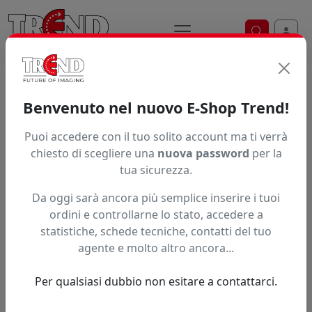
Ricerca ve
Home / Prodotti / ... / Pb210s13713750
Benvenuto nel nuovo E-Shop Trend!
Puoi accedere con il tuo solito account ma ti verrà
Articolo non trovato.
chiesto di scegliere una
nuova password
per la
tua sicurezza.
Feedback
Da oggi sarà ancora più semplice inserire i tuoi
Hai trovato questo prodotto ad un prezzo più basso?
ordini e controllarne lo stato, accedere a
statistiche, schede tecniche, contatti del tuo
Fai una segnalazione
agente e molto altro ancora...
Per qualsiasi dubbio non esitare a contattarci.
Confronta con articoli simili