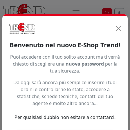
Ricerca ve
Home / Prodotti / ... / Ppp100hol125137a4
Benvenuto nel nuovo E-Shop Trend!
Puoi accedere con il tuo solito account ma ti verrà
Articolo non trovato.
chiesto di scegliere una
nuova password
per la
tua sicurezza.
Feedback
Da oggi sarà ancora più semplice inserire i tuoi
Hai trovato questo prodotto ad un prezzo più basso?
ordini e controllarne lo stato, accedere a
statistiche, schede tecniche, contatti del tuo
Fai una segnalazione
agente e molto altro ancora...
Per qualsiasi dubbio non esitare a contattarci.
Confronta con articoli simili