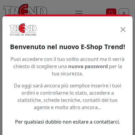
Ricerca ve
Home / Prodotti / ... / Pup75ghhb13213750
Benvenuto nel nuovo E-Shop Trend!
Puoi accedere con il tuo solito account ma ti verrà
Articolo non trovato.
chiesto di scegliere una
nuova password
per la
tua sicurezza.
Feedback
Da oggi sarà ancora più semplice inserire i tuoi
Hai trovato questo prodotto ad un prezzo più basso?
ordini e controllarne lo stato, accedere a
statistiche, schede tecniche, contatti del tuo
Fai una segnalazione
agente e molto altro ancora...
Per qualsiasi dubbio non esitare a contattarci.
Confronta con articoli simili