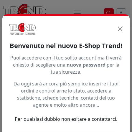
Ricerca ve
Home / Prodotti / ... / Jt9700wg Bfg16250
Benvenuto nel nuovo E-Shop Trend!
Puoi accedere con il tuo solito account ma ti verrà
Articolo non trovato.
chiesto di scegliere una
nuova password
per la
tua sicurezza.
Feedback
Da oggi sarà ancora più semplice inserire i tuoi
Hai trovato questo prodotto ad un prezzo più basso?
ordini e controllarne lo stato, accedere a
statistiche, schede tecniche, contatti del tuo
Fai una segnalazione
agente e molto altro ancora...
Per qualsiasi dubbio non esitare a contattarci.
Confronta con articoli simili