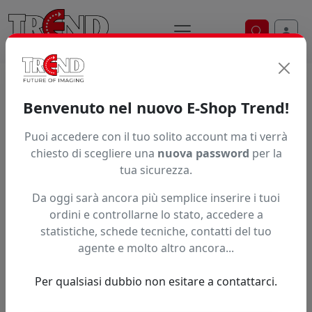
Ricerca ve
Home / Prodotti / ... / Jt9700wg Bfg15250
Benvenuto nel nuovo E-Shop Trend!
Puoi accedere con il tuo solito account ma ti verrà
Articolo non trovato.
chiesto di scegliere una
nuova password
per la
tua sicurezza.
Feedback
Da oggi sarà ancora più semplice inserire i tuoi
Hai trovato questo prodotto ad un prezzo più basso?
ordini e controllarne lo stato, accedere a
statistiche, schede tecniche, contatti del tuo
Fai una segnalazione
agente e molto altro ancora...
Per qualsiasi dubbio non esitare a contattarci.
Confronta con articoli simili