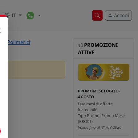
Toggle Dropdown
IT
Accedi
Ricerca veloce
ivi Polimerici
PROMOZIONI
ATTIVE
PROMOMESE LUGLIO-
AGOSTO
Due mesi di offerte
Incredibili!
Tipo Promo: Promo Mese
(PRO01)
Valida fino al: 31-08-2026