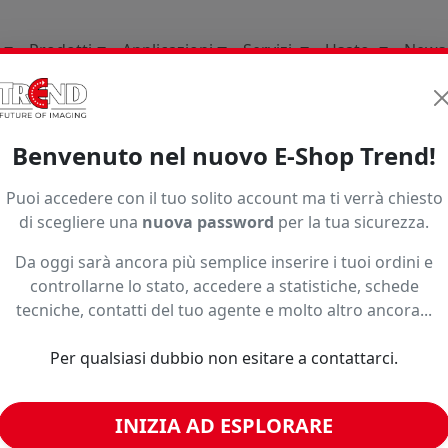
Prodotti
Applicazioni
Servizi
Usato
News
li Di Consumo
Stampa Base Solvente Uv Latex
Pvc Ades
Benvenuto nel nuovo E-Shop Trend!
Puoi accedere con il tuo solito account ma ti verrà chiesto
di scegliere una
nuova password
per la tua sicurezza.
Da oggi sarà ancora più semplice inserire i tuoi ordini e
controllarne lo stato, accedere a statistiche, schede
tecniche, contatti del tuo agente e molto altro ancora...
o ad un prezzo più basso?
Per qualsiasi dubbio non esitare a contattarci.
INIZIA AD ESPLORARE
imili