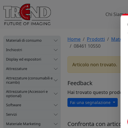
Chi Siamo
Home
Prodotti
Materia
Materiali di consumo
08461 10550
Inchiostri
Display ed espositori
Articolo non trovato.
Attrezzature
Attrezzature (consumabili e
Feedback
ricambi)
Attrezzature (Accessori e
Hai trovato questo prodott
optional)
Fai una segnalazione
Software
Servizi
Confronta con articoli s
Materiale Marketing