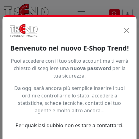
Ricerca ve
Home / Prodotti / ... / Pp100mhhb12515250
Benvenuto nel nuovo E-Shop Trend!
Puoi accedere con il tuo solito account ma ti verrà
Articolo non trovato.
chiesto di scegliere una
nuova password
per la
tua sicurezza.
Feedback
Da oggi sarà ancora più semplice inserire i tuoi
Hai trovato questo prodotto ad un prezzo più basso?
ordini e controllarne lo stato, accedere a
statistiche, schede tecniche, contatti del tuo
Fai una segnalazione
agente e molto altro ancora...
Per qualsiasi dubbio non esitare a contattarci.
Confronta con articoli simili