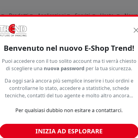
Prodotti
Applicazioni
Servizi
Usato
News
li Di Consumo
Stampa Base Solvente Uv Latex
Pvc Ade
Benvenuto nel nuovo E-Shop Trend!
Puoi accedere con il tuo solito account ma ti verrà chiesto
di scegliere una
nuova password
per la tua sicurezza.
Da oggi sarà ancora più semplice inserire i tuoi ordini e
controllarne lo stato, accedere a statistiche, schede
tecniche, contatti del tuo agente e molto altro ancora...
o ad un prezzo più basso?
Per qualsiasi dubbio non esitare a contattarci.
INIZIA AD ESPLORARE
imili