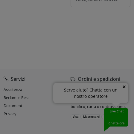
Servizi
Ordini e spedizioni
Assistenza
Oltre il 90% delle spedizioni
Serve aiuto? Chatta con un
entro 24h dall’ordine.
nostro operatore
Reclami e Resi
Accettiamo pagamenti con
Documenti
bonifico, carta o contrassegno.
Privacy
Visa
Mastercard
PayPal