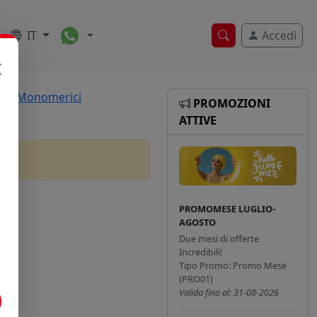
Toggle Dropdown
IT
Accedi
Ricerca veloce
sivi Monomerici
PROMOZIONI
ATTIVE
PROMOMESE LUGLIO-
AGOSTO
Due mesi di offerte
Incredibili!
Tipo Promo: Promo Mese
(PRO01)
Valida fino al: 31-08-2026