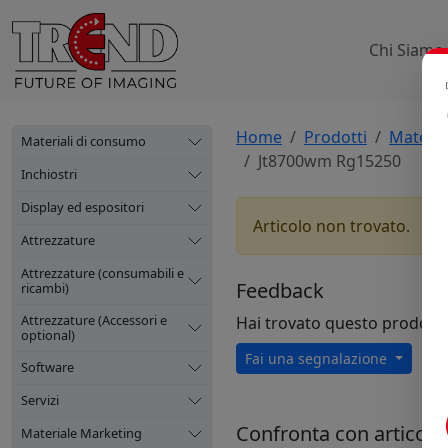
Chi Siamo
Home
Prodotti
Materia
Materiali di consumo
Jt8700wm Rg15250
Inchiostri
Display ed espositori
Articolo non trovato.
Attrezzature
Attrezzature (consumabili e
Feedback
ricambi)
Attrezzature (Accessori e
Hai trovato questo prodott
optional)
Fai una segnalazione
Software
Servizi
Confronta con articoli s
Materiale Marketing