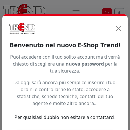
Ricerca ve
Home / Prodotti / ... / Jt8700cg Rt15250
Benvenuto nel nuovo E-Shop Trend!
Puoi accedere con il tuo solito account ma ti verrà
Articolo non trovato.
chiesto di scegliere una
nuova password
per la
tua sicurezza.
Feedback
Da oggi sarà ancora più semplice inserire i tuoi
Hai trovato questo prodotto ad un prezzo più basso?
ordini e controllarne lo stato, accedere a
statistiche, schede tecniche, contatti del tuo
Fai una segnalazione
agente e molto altro ancora...
Per qualsiasi dubbio non esitare a contattarci.
Confronta con articoli simili