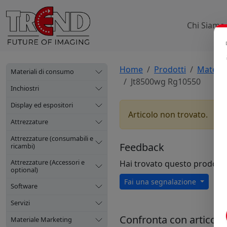
Chi Siamo
Home
Prodotti
Materia
Materiali di consumo
Jt8500wg Rg10550
Inchiostri
Display ed espositori
Articolo non trovato.
Attrezzature
Attrezzature (consumabili e
Feedback
ricambi)
Attrezzature (Accessori e
Hai trovato questo prodott
optional)
Fai una segnalazione
Software
Servizi
Confronta con articoli s
Materiale Marketing