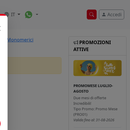
Toggle Dropdown
IT
Accedi
Ricerca veloce
sivi Monomerici
PROMOZIONI
ATTIVE
PROMOMESE LUGLIO-
AGOSTO
Due mesi di offerte
Incredibili!
Tipo Promo: Promo Mese
(PRO01)
Valida fino al: 31-08-2026