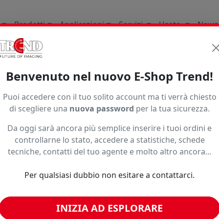
Prodotti
Applicazioni
Servizi
Usato
News
li Di Consumo
Stampa Base Solvente Uv Latex
Pvc Ade
Benvenuto nel nuovo E-Shop Trend!
Puoi accedere con il tuo solito account ma ti verrà chiesto
di scegliere una
nuova password
per la tua sicurezza.
Da oggi sarà ancora più semplice inserire i tuoi ordini e
controllarne lo stato, accedere a statistiche, schede
tecniche, contatti del tuo agente e molto altro ancora...
o ad un prezzo più basso?
Per qualsiasi dubbio non esitare a contattarci.
INIZIA AD ESPLORARE
imili