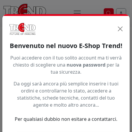
Ricerca ve
Home / Prodotti / ... / 04353 13750
Benvenuto nel nuovo E-Shop Trend!
Puoi accedere con il tuo solito account ma ti verrà
Articolo non trovato.
chiesto di scegliere una
nuova password
per la
tua sicurezza.
Feedback
Da oggi sarà ancora più semplice inserire i tuoi
Hai trovato questo prodotto ad un prezzo più basso?
ordini e controllarne lo stato, accedere a
statistiche, schede tecniche, contatti del tuo
Fai una segnalazione
agente e molto altro ancora...
Per qualsiasi dubbio non esitare a contattarci.
Confronta con articoli simili