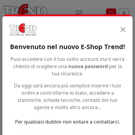
Ricerca ve
Home / Prodotti / ... / Jt10800wg Bfg15250
Benvenuto nel nuovo E-Shop Trend!
Puoi accedere con il tuo solito account ma ti verrà
Articolo non trovato.
chiesto di scegliere una
nuova password
per la
tua sicurezza.
Feedback
Da oggi sarà ancora più semplice inserire i tuoi
Hai trovato questo prodotto ad un prezzo più basso?
ordini e controllarne lo stato, accedere a
statistiche, schede tecniche, contatti del tuo
Fai una segnalazione
agente e molto altro ancora...
Per qualsiasi dubbio non esitare a contattarci.
Confronta con articoli simili