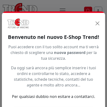
Ricerca ve
Home / Prodotti / ... / Psppm20013710650
Benvenuto nel nuovo E-Shop Trend!
Puoi accedere con il tuo solito account ma ti verrà
Articolo non trovato.
chiesto di scegliere una
nuova password
per la
tua sicurezza.
Feedback
Da oggi sarà ancora più semplice inserire i tuoi
Hai trovato questo prodotto ad un prezzo più basso?
ordini e controllarne lo stato, accedere a
statistiche, schede tecniche, contatti del tuo
Fai una segnalazione
agente e molto altro ancora...
Per qualsiasi dubbio non esitare a contattarci.
Confronta con articoli simili