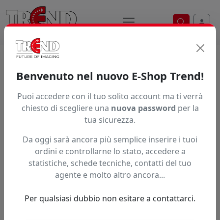
Ricerca ve
Home / Prodotti / ... / Psppg200137a4
Benvenuto nel nuovo E-Shop Trend!
Puoi accedere con il tuo solito account ma ti verrà
Articolo non trovato.
chiesto di scegliere una
nuova password
per la
tua sicurezza.
Feedback
Da oggi sarà ancora più semplice inserire i tuoi
Hai trovato questo prodotto ad un prezzo più basso?
ordini e controllarne lo stato, accedere a
statistiche, schede tecniche, contatti del tuo
Fai una segnalazione
agente e molto altro ancora...
Per qualsiasi dubbio non esitare a contattarci.
Confronta con articoli simili