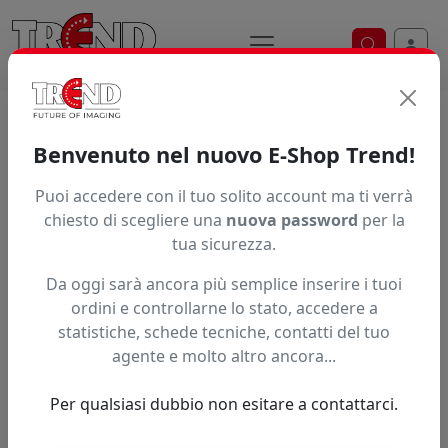
Ricerca ve
Home / Prodotti / ... / Pcasbbq1156315515
Benvenuto nel nuovo E-Shop Trend!
Puoi accedere con il tuo solito account ma ti verrà
Articolo non trovato.
chiesto di scegliere una
nuova password
per la
tua sicurezza.
Feedback
Da oggi sarà ancora più semplice inserire i tuoi
Hai trovato questo prodotto ad un prezzo più basso?
ordini e controllarne lo stato, accedere a
statistiche, schede tecniche, contatti del tuo
Fai una segnalazione
agente e molto altro ancora...
Per qualsiasi dubbio non esitare a contattarci.
Confronta con articoli simili