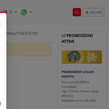
Toggle Dropdown
IT
Accedi
Ricerca veloce
Pcasbbq1156313730
PROMOZIONI
ATTIVE
PROMOMESE LUGLIO-
AGOSTO
Due mesi di offerte
Incredibili!
Tipo Promo: Promo Mese
(PRO01)
Valida fino al: 31-08-2026