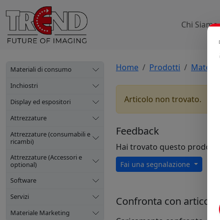
Chi Siamo
Home
Prodotti
Materia
Materiali di consumo
Inchiostri
Articolo non trovato.
Display ed espositori
Attrezzature
Feedback
Attrezzature (consumabili e
ricambi)
Hai trovato questo prodott
Attrezzature (Accessori e
Fai una segnalazione
optional)
Software
Servizi
Confronta con articoli s
Materiale Marketing