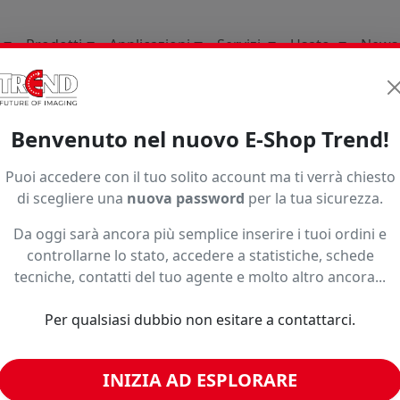
Prodotti
Applicazioni
Servizi
Usato
News
li Di Consumo
Stampa Base Solvente Uv Latex
Carte
Benvenuto nel nuovo E-Shop Trend!
Puoi accedere con il tuo solito account ma ti verrà chiesto
di scegliere una
nuova password
per la tua sicurezza.
Da oggi sarà ancora più semplice inserire i tuoi ordini e
controllarne lo stato, accedere a statistiche, schede
o ad un prezzo più basso?
tecniche, contatti del tuo agente e molto altro ancora...
Per qualsiasi dubbio non esitare a contattarci.
imili
INIZIA AD ESPLORARE