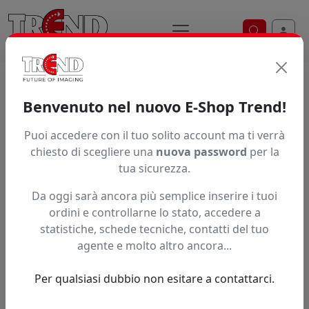
Ricerca ve
Home / Prodotti / ... / Pbp450s7032050
Benvenuto nel nuovo E-Shop Trend!
Puoi accedere con il tuo solito account ma ti verrà
Articolo non trovato.
chiesto di scegliere una
nuova password
per la
tua sicurezza.
Feedback
Da oggi sarà ancora più semplice inserire i tuoi
Hai trovato questo prodotto ad un prezzo più basso?
ordini e controllarne lo stato, accedere a
statistiche, schede tecniche, contatti del tuo
Fai una segnalazione
agente e molto altro ancora...
Per qualsiasi dubbio non esitare a contattarci.
Confronta con articoli simili