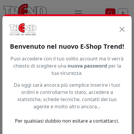
Ricerca ve
Home / Prodotti / ... / Pbassbk51070a4
Benvenuto nel nuovo E-Shop Trend!
Puoi accedere con il tuo solito account ma ti verrà
Articolo non trovato.
chiesto di scegliere una
nuova password
per la
tua sicurezza.
Feedback
Da oggi sarà ancora più semplice inserire i tuoi
Hai trovato questo prodotto ad un prezzo più basso?
ordini e controllarne lo stato, accedere a
statistiche, schede tecniche, contatti del tuo
Fai una segnalazione
agente e molto altro ancora...
Per qualsiasi dubbio non esitare a contattarci.
Confronta con articoli simili