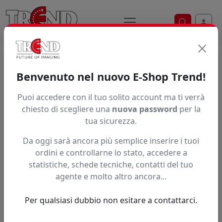
Ricerca ve
Home / Prodotti / ... / Pbap450ufr2265001
Benvenuto nel nuovo E-Shop Trend!
Puoi accedere con il tuo solito account ma ti verrà
Articolo non trovato.
chiesto di scegliere una
nuova password
per la
tua sicurezza.
Feedback
Da oggi sarà ancora più semplice inserire i tuoi
Hai trovato questo prodotto ad un prezzo più basso?
ordini e controllarne lo stato, accedere a
statistiche, schede tecniche, contatti del tuo
Fai una segnalazione
agente e molto altro ancora...
Per qualsiasi dubbio non esitare a contattarci.
Confronta con articoli simili