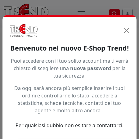
Ricerca ve
Home / Prodotti / ... / Pcaw1203810680 2
Benvenuto nel nuovo E-Shop Trend!
Puoi accedere con il tuo solito account ma ti verrà
Articolo non trovato.
chiesto di scegliere una
nuova password
per la
tua sicurezza.
Feedback
Da oggi sarà ancora più semplice inserire i tuoi
Hai trovato questo prodotto ad un prezzo più basso?
ordini e controllarne lo stato, accedere a
statistiche, schede tecniche, contatti del tuo
Fai una segnalazione
agente e molto altro ancora...
Per qualsiasi dubbio non esitare a contattarci.
Confronta con articoli simili