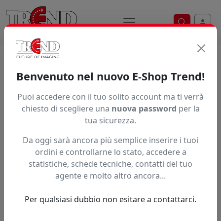
Ricerca ve
Home / Prodotti / ... / Elt70xtrm18231
Benvenuto nel nuovo E-Shop Trend!
Puoi accedere con il tuo solito account ma ti verrà
Articolo non trovato.
chiesto di scegliere una
nuova password
per la
tua sicurezza.
Feedback
Da oggi sarà ancora più semplice inserire i tuoi
Hai trovato questo prodotto ad un prezzo più basso?
ordini e controllarne lo stato, accedere a
statistiche, schede tecniche, contatti del tuo
Fai una segnalazione
agente e molto altro ancora...
Per qualsiasi dubbio non esitare a contattarci.
Confronta con articoli simili