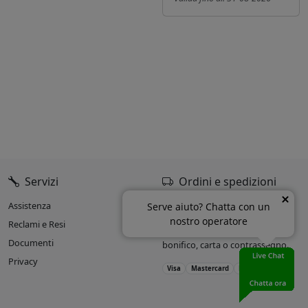
Servizi
Ordini e spedizioni
Assistenza
Oltre il 90% delle spedizioni
Serve aiuto? Chatta con un
entro 24h dall’ordine.
nostro operatore
Reclami e Resi
Accettiamo pagamenti con
Documenti
bonifico, carta o contrassegno.
Privacy
Visa
Mastercard
PayPal