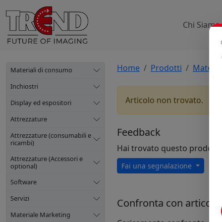
Chi Siamo
Home
Prodotti
Materia
Materiali di consumo
Inchiostri
Articolo non trovato.
Display ed espositori
Attrezzature
Feedback
Attrezzature (consumabili e
ricambi)
Hai trovato questo prodott
Attrezzature (Accessori e
Fai una segnalazione
optional)
Software
Servizi
Confronta con articoli s
Materiale Marketing