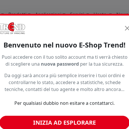
Prodotti
Applicazioni
Servizi
Usato
News
li Di Consumo
Pellicole Solari
Selettive Naturali
Elt4
Benvenuto nel nuovo E-Shop Trend!
Puoi accedere con il tuo solito account ma ti verrà chiesto
di scegliere una
nuova password
per la tua sicurezza.
Da oggi sarà ancora più semplice inserire i tuoi ordini e
controllarne lo stato, accedere a statistiche, schede
o ad un prezzo più basso?
tecniche, contatti del tuo agente e molto altro ancora...
Per qualsiasi dubbio non esitare a contattarci.
imili
INIZIA AD ESPLORARE