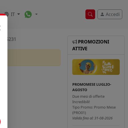
Toggle Dropdown
IT
Accedi
Ricerca veloce
5xt15231
PROMOZIONI
ATTIVE
PROMOMESE LUGLIO-
AGOSTO
Due mesi di offerte
Incredibili!
Tipo Promo: Promo Mese
(PRO01)
Valida fino al: 31-08-2026