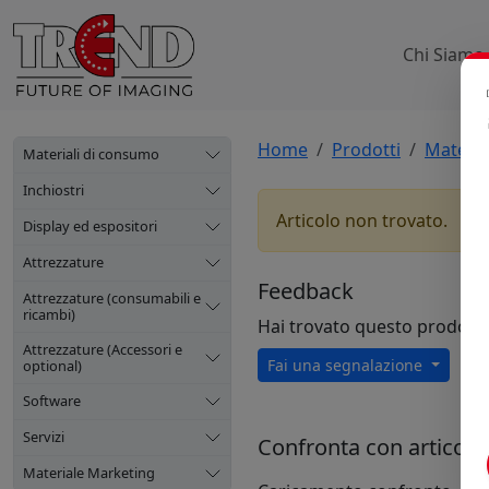
Chi Siamo
Home
Prodotti
Materia
Materiali di consumo
Inchiostri
Articolo non trovato.
Display ed espositori
Attrezzature
Feedback
Attrezzature (consumabili e
ricambi)
Hai trovato questo prodott
Attrezzature (Accessori e
Fai una segnalazione
optional)
Software
Servizi
Confronta con articoli s
Materiale Marketing