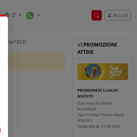
Toggle Dropdown
IT
Accedi
Ricerca veloce
Slv20xt18231
PROMOZIONI
ATTIVE
PROMOMESE LUGLIO-
AGOSTO
Due mesi di offerte
Incredibili!
Tipo Promo: Promo Mese
(PRO01)
Valida fino al: 31-08-2026