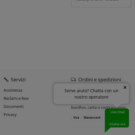
Servizi
Ordini e spedizioni
Assistenza
Oltre il 90% delle spedizioni
Serve aiuto? Chatta con un
entro 24h dall’ordine.
nostro operatore
Reclami e Resi
Accettiamo pagamenti con
Documenti
bonifico, carta o contrassegno.
Privacy
Visa
Mastercard
PayPal