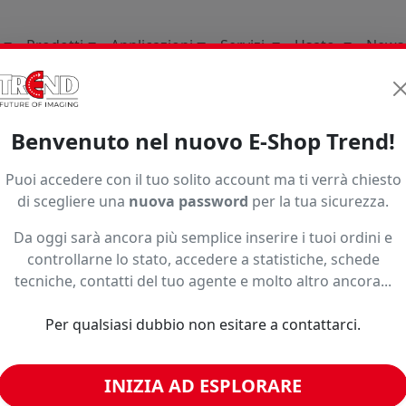
Prodotti
Applicazioni
Servizi
Usato
News
li Di Consumo
Pellicole Solari
Riflettenti Specchiate
Benvenuto nel nuovo E-Shop Trend!
Puoi accedere con il tuo solito account ma ti verrà chiesto
di scegliere una
nuova password
per la tua sicurezza.
Da oggi sarà ancora più semplice inserire i tuoi ordini e
controllarne lo stato, accedere a statistiche, schede
o ad un prezzo più basso?
tecniche, contatti del tuo agente e molto altro ancora...
Per qualsiasi dubbio non esitare a contattarci.
imili
INIZIA AD ESPLORARE