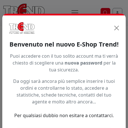
Ricerca ve
Home / Prodotti / ... / Erub80104
Benvenuto nel nuovo E-Shop Trend!
Puoi accedere con il tuo solito account ma ti verrà
Articolo non trovato.
chiesto di scegliere una
nuova password
per la
tua sicurezza.
Feedback
Da oggi sarà ancora più semplice inserire i tuoi
Hai trovato questo prodotto ad un prezzo più basso?
ordini e controllarne lo stato, accedere a
statistiche, schede tecniche, contatti del tuo
Fai una segnalazione
agente e molto altro ancora...
Per qualsiasi dubbio non esitare a contattarci.
Confronta con articoli simili