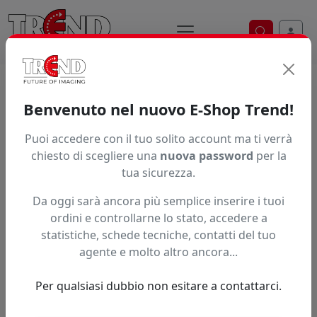
Ricerca ve
Home / Prodotti / ... / Lf9500cm10550
Benvenuto nel nuovo E-Shop Trend!
Puoi accedere con il tuo solito account ma ti verrà
Articolo non trovato.
chiesto di scegliere una
nuova password
per la
tua sicurezza.
Feedback
Da oggi sarà ancora più semplice inserire i tuoi
Hai trovato questo prodotto ad un prezzo più basso?
ordini e controllarne lo stato, accedere a
statistiche, schede tecniche, contatti del tuo
Fai una segnalazione
agente e molto altro ancora...
Per qualsiasi dubbio non esitare a contattarci.
Confronta con articoli simili