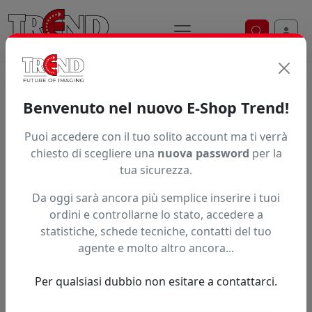
Ricerca ve
Home / Prodotti / ... / Plaslu7013213750
Benvenuto nel nuovo E-Shop Trend!
Puoi accedere con il tuo solito account ma ti verrà
Articolo non trovato.
chiesto di scegliere una
nuova password
per la
tua sicurezza.
Feedback
Da oggi sarà ancora più semplice inserire i tuoi
Hai trovato questo prodotto ad un prezzo più basso?
ordini e controllarne lo stato, accedere a
statistiche, schede tecniche, contatti del tuo
Fai una segnalazione
agente e molto altro ancora...
Per qualsiasi dubbio non esitare a contattarci.
Confronta con articoli simili