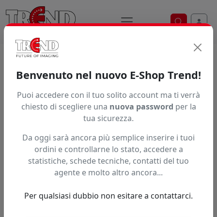
Ricerca ve
Home / Prodotti / ... / Ppf2200as7032030
Benvenuto nel nuovo E-Shop Trend!
Puoi accedere con il tuo solito account ma ti verrà
Articolo non trovato.
chiesto di scegliere una
nuova password
per la
tua sicurezza.
Feedback
Da oggi sarà ancora più semplice inserire i tuoi
Hai trovato questo prodotto ad un prezzo più basso?
ordini e controllarne lo stato, accedere a
statistiche, schede tecniche, contatti del tuo
Fai una segnalazione
agente e molto altro ancora...
Per qualsiasi dubbio non esitare a contattarci.
Confronta con articoli simili