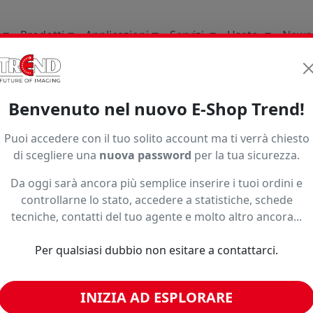
Prodotti
Applicazioni
Servizi
Usato
News
li Di Consumo
Interior In Store Decoration
Decorazion
Benvenuto nel nuovo E-Shop Trend!
Puoi accedere con il tuo solito account ma ti verrà chiesto
di scegliere una
nuova password
per la tua sicurezza.
Da oggi sarà ancora più semplice inserire i tuoi ordini e
controllarne lo stato, accedere a statistiche, schede
tecniche, contatti del tuo agente e molto altro ancora...
o ad un prezzo più basso?
Per qualsiasi dubbio non esitare a contattarci.
INIZIA AD ESPLORARE
imili