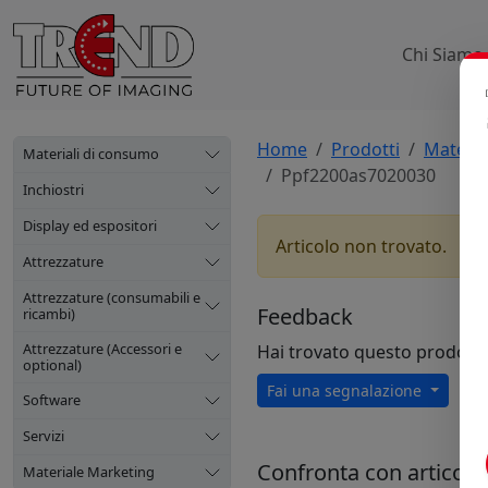
Chi Siamo
Home
Prodotti
Materia
Materiali di consumo
Ppf2200as7020030
Inchiostri
Display ed espositori
Articolo non trovato.
Attrezzature
Attrezzature (consumabili e
Feedback
ricambi)
Attrezzature (Accessori e
Hai trovato questo prodott
optional)
Fai una segnalazione
Software
Servizi
Confronta con articoli s
Materiale Marketing