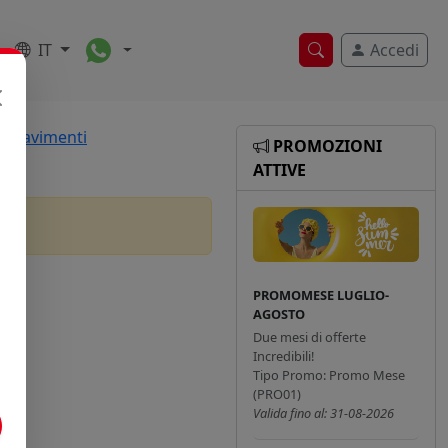
Toggle Dropdown
IT
Accedi
Ricerca veloce
e Pavimenti
PROMOZIONI
ATTIVE
PROMOMESE LUGLIO-
AGOSTO
Due mesi di offerte
Incredibili!
Tipo Promo: Promo Mese
(PRO01)
Valida fino al: 31-08-2026