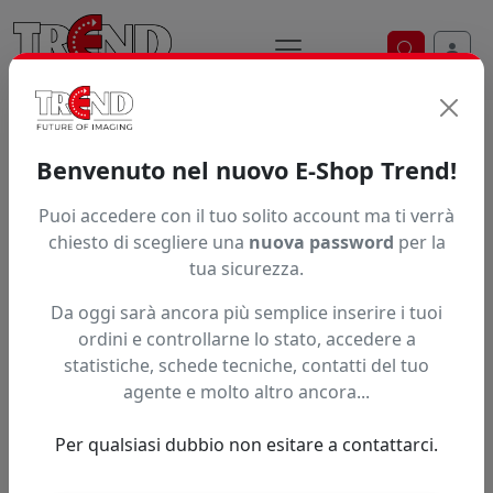
Ricerca ve
Home / Prodotti / ... / Pf1200pfn23816030
Benvenuto nel nuovo E-Shop Trend!
Puoi accedere con il tuo solito account ma ti verrà
Articolo non trovato.
chiesto di scegliere una
nuova password
per la
tua sicurezza.
Feedback
Da oggi sarà ancora più semplice inserire i tuoi
Hai trovato questo prodotto ad un prezzo più basso?
ordini e controllarne lo stato, accedere a
statistiche, schede tecniche, contatti del tuo
Fai una segnalazione
agente e molto altro ancora...
Per qualsiasi dubbio non esitare a contattarci.
Confronta con articoli simili