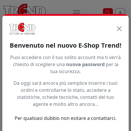
Ricerca ve
Home / Prodotti / ... / 7105 11 200
Benvenuto nel nuovo E-Shop Trend!
FLEECE CARPET 900 FR
Puoi accedere con il tuo solito account ma ti verrà
chiesto di scegliere una
nuova password
per la
tua sicurezza.
Da oggi sarà ancora più semplice inserire i tuoi
ordini e controllarne lo stato, accedere a
statistiche, schede tecniche, contatti del tuo
agente e molto altro ancora...
Per qualsiasi dubbio non esitare a contattarci.