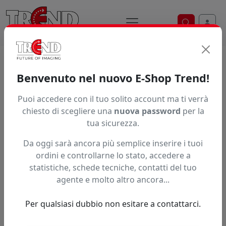
Ricerca ve
Home / Prodotti / ... / Wwleathera4
Benvenuto nel nuovo E-Shop Trend!
Puoi accedere con il tuo solito account ma ti verrà
Articolo non trovato.
chiesto di scegliere una
nuova password
per la
tua sicurezza.
Feedback
Da oggi sarà ancora più semplice inserire i tuoi
Hai trovato questo prodotto ad un prezzo più basso?
ordini e controllarne lo stato, accedere a
statistiche, schede tecniche, contatti del tuo
Fai una segnalazione
agente e molto altro ancora...
Per qualsiasi dubbio non esitare a contattarci.
Confronta con articoli simili