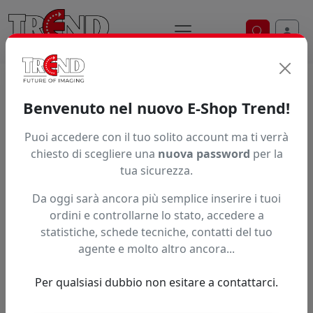
Ricerca ve
Home / Prodotti / ... / Wwleather1375
Benvenuto nel nuovo E-Shop Trend!
Puoi accedere con il tuo solito account ma ti verrà
Articolo non trovato.
chiesto di scegliere una
nuova password
per la
tua sicurezza.
Feedback
Da oggi sarà ancora più semplice inserire i tuoi
Hai trovato questo prodotto ad un prezzo più basso?
ordini e controllarne lo stato, accedere a
statistiche, schede tecniche, contatti del tuo
Fai una segnalazione
agente e molto altro ancora...
Per qualsiasi dubbio non esitare a contattarci.
Confronta con articoli simili