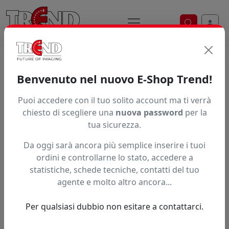
Ricerca ve
Home / Prodotti / ... / Pppd100w13213750
Benvenuto nel nuovo E-Shop Trend!
Puoi accedere con il tuo solito account ma ti verrà
Articolo non trovato.
chiesto di scegliere una
nuova password
per la
tua sicurezza.
Feedback
Da oggi sarà ancora più semplice inserire i tuoi
Hai trovato questo prodotto ad un prezzo più basso?
ordini e controllarne lo stato, accedere a
statistiche, schede tecniche, contatti del tuo
Fai una segnalazione
agente e molto altro ancora...
Per qualsiasi dubbio non esitare a contattarci.
Confronta con articoli simili