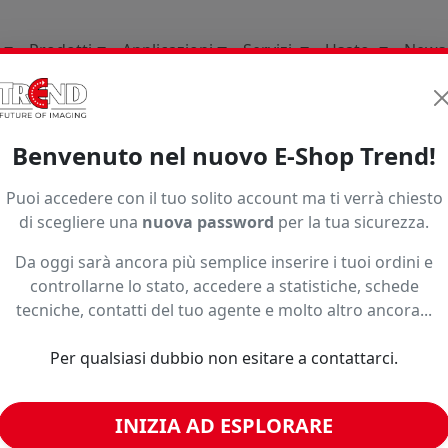
Prodotti
Applicazioni
Servizi
Usato
News
li Di Consumo
Interior In Store Decoration
Decorazion
Benvenuto nel nuovo E-Shop Trend!
Puoi accedere con il tuo solito account ma ti verrà chiesto
di scegliere una
nuova password
per la tua sicurezza.
Da oggi sarà ancora più semplice inserire i tuoi ordini e
controllarne lo stato, accedere a statistiche, schede
tecniche, contatti del tuo agente e molto altro ancora...
o ad un prezzo più basso?
Per qualsiasi dubbio non esitare a contattarci.
INIZIA AD ESPLORARE
imili