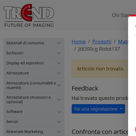
Chi Siamo
Home
Prodotti
Materia
Materiali di consumo
Jt8300cg Rtdot137
Inchiostri
Display ed espositori
Articolo non trovato.
Attrezzature
Attrezzature (consumabili e
Feedback
ricambi)
Attrezzature (Accessori e
Hai trovato questo prodott
optional)
Fai una segnalazione
Software
Servizi
Confronta con articoli s
Materiale Marketing