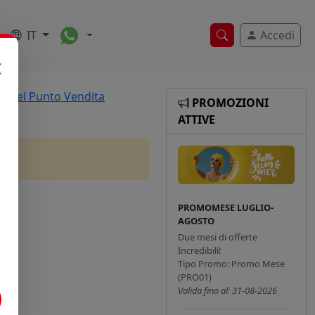
Toggle Dropdown
IT
Accedi
Ricerca veloce
e Nel Punto Vendita
PROMOZIONI
ATTIVE
PROMOMESE LUGLIO-
AGOSTO
Due mesi di offerte
Incredibili!
Tipo Promo: Promo Mese
(PRO01)
Valida fino al: 31-08-2026