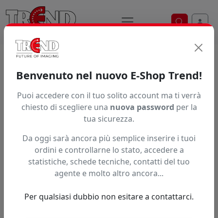
Ricerca ve
Home / Prodotti / ... / 9889 17123
Benvenuto nel nuovo E-Shop Trend!
Puoi accedere con il tuo solito account ma ti verrà
Articolo non trovato.
chiesto di scegliere una
nuova password
per la
tua sicurezza.
Feedback
Da oggi sarà ancora più semplice inserire i tuoi
Hai trovato questo prodotto ad un prezzo più basso?
ordini e controllarne lo stato, accedere a
statistiche, schede tecniche, contatti del tuo
Fai una segnalazione
agente e molto altro ancora...
Per qualsiasi dubbio non esitare a contattarci.
Confronta con articoli simili