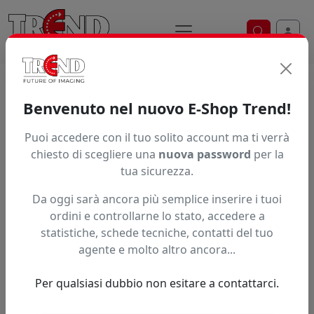
Ricerca ve
Home / Prodotti / ... / 9849 13123
Benvenuto nel nuovo E-Shop Trend!
Puoi accedere con il tuo solito account ma ti verrà
Articolo non trovato.
chiesto di scegliere una
nuova password
per la
tua sicurezza.
Feedback
Da oggi sarà ancora più semplice inserire i tuoi
Hai trovato questo prodotto ad un prezzo più basso?
ordini e controllarne lo stato, accedere a
statistiche, schede tecniche, contatti del tuo
Fai una segnalazione
agente e molto altro ancora...
Per qualsiasi dubbio non esitare a contattarci.
Confronta con articoli simili