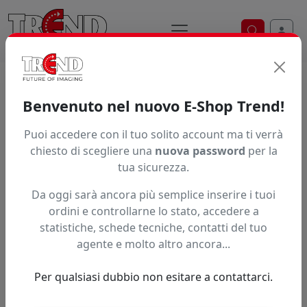
Ricerca ve
Home / Prodotti / ... / Pna14502550
Benvenuto nel nuovo E-Shop Trend!
Puoi accedere con il tuo solito account ma ti verrà
Articolo non trovato.
chiesto di scegliere una
nuova password
per la
tua sicurezza.
Feedback
Da oggi sarà ancora più semplice inserire i tuoi
Hai trovato questo prodotto ad un prezzo più basso?
ordini e controllarne lo stato, accedere a
statistiche, schede tecniche, contatti del tuo
Fai una segnalazione
agente e molto altro ancora...
Per qualsiasi dubbio non esitare a contattarci.
Confronta con articoli simili