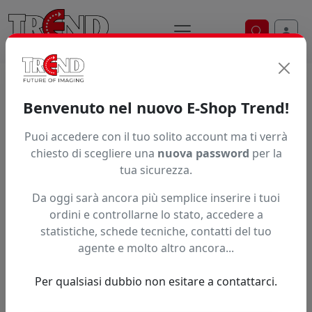
Ricerca ve
Home / Prodotti / ... / V4at Eas7525
Benvenuto nel nuovo E-Shop Trend!
Puoi accedere con il tuo solito account ma ti verrà
Articolo non trovato.
chiesto di scegliere una
nuova password
per la
tua sicurezza.
Feedback
Da oggi sarà ancora più semplice inserire i tuoi
Hai trovato questo prodotto ad un prezzo più basso?
ordini e controllarne lo stato, accedere a
statistiche, schede tecniche, contatti del tuo
Fai una segnalazione
agente e molto altro ancora...
Per qualsiasi dubbio non esitare a contattarci.
Confronta con articoli simili