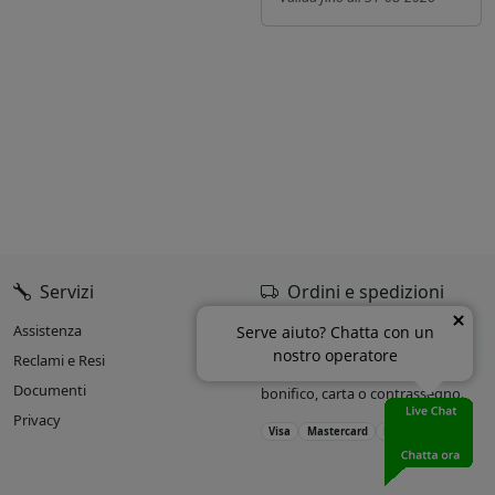
Servizi
Ordini e spedizioni
Assistenza
Oltre il 90% delle spedizioni
Serve aiuto? Chatta con un
entro 24h dall’ordine.
nostro operatore
Reclami e Resi
Accettiamo pagamenti con
Documenti
bonifico, carta o contrassegno.
Privacy
Visa
Mastercard
PayPal