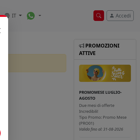
Toggle Dropdown
IT
Accedi
Ricerca veloce
PROMOZIONI
ATTIVE
PROMOMESE LUGLIO-
AGOSTO
Due mesi di offerte
Incredibili!
Tipo Promo: Promo Mese
(PRO01)
Valida fino al: 31-08-2026