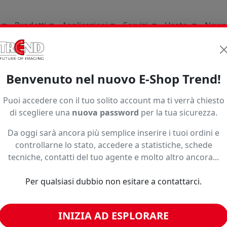
Prodotti
Applicazioni
Servizi
Usato
News
le Marketing
Folder
Printjet
Folderprintjet
Benvenuto nel nuovo E-Shop Trend!
Puoi accedere con il tuo solito account ma ti verrà chiesto
di scegliere una
nuova password
per la tua sicurezza.
Da oggi sarà ancora più semplice inserire i tuoi ordini e
controllarne lo stato, accedere a statistiche, schede
o ad un prezzo più basso?
tecniche, contatti del tuo agente e molto altro ancora...
Per qualsiasi dubbio non esitare a contattarci.
imili
INIZIA AD ESPLORARE