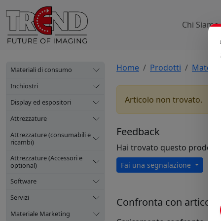
Chi Siamo
Home
Prodotti
Materia
Materiali di consumo
Inchiostri
Articolo non trovato.
Display ed espositori
Attrezzature
Feedback
Attrezzature (consumabili e
ricambi)
Hai trovato questo prodott
Attrezzature (Accessori e
Fai una segnalazione
optional)
Software
Servizi
Confronta con articoli s
Materiale Marketing