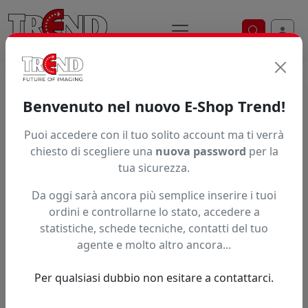
Ricerca ve
Home / Prodotti / ... / Xumtc Fl2021wh
Benvenuto nel nuovo E-Shop Trend!
Puoi accedere con il tuo solito account ma ti verrà
Articolo non trovato.
chiesto di scegliere una
nuova password
per la
tua sicurezza.
Feedback
Da oggi sarà ancora più semplice inserire i tuoi
Hai trovato questo prodotto ad un prezzo più basso?
ordini e controllarne lo stato, accedere a
statistiche, schede tecniche, contatti del tuo
Fai una segnalazione
agente e molto altro ancora...
Per qualsiasi dubbio non esitare a contattarci.
Confronta con articoli simili