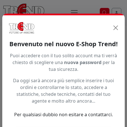
Ricerca ve
Home / Prodotti / ... / Xumtc Fl2021mg
Benvenuto nel nuovo E-Shop Trend!
Puoi accedere con il tuo solito account ma ti verrà
Articolo non trovato.
chiesto di scegliere una
nuova password
per la
tua sicurezza.
Feedback
Da oggi sarà ancora più semplice inserire i tuoi
Hai trovato questo prodotto ad un prezzo più basso?
ordini e controllarne lo stato, accedere a
statistiche, schede tecniche, contatti del tuo
Fai una segnalazione
agente e molto altro ancora...
Per qualsiasi dubbio non esitare a contattarci.
Confronta con articoli simili