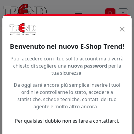
Ricerca ve
Home / Prodotti / ... / Xumr5i Rg2021mg
Benvenuto nel nuovo E-Shop Trend!
Puoi accedere con il tuo solito account ma ti verrà
Articolo non trovato.
chiesto di scegliere una
nuova password
per la
tua sicurezza.
Feedback
Da oggi sarà ancora più semplice inserire i tuoi
Hai trovato questo prodotto ad un prezzo più basso?
ordini e controllarne lo stato, accedere a
statistiche, schede tecniche, contatti del tuo
Fai una segnalazione
agente e molto altro ancora...
Per qualsiasi dubbio non esitare a contattarci.
Confronta con articoli simili