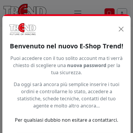
Ricerca ve
Home / Prodotti / ... / Xum Kiv291bk
Benvenuto nel nuovo E-Shop Trend!
Puoi accedere con il tuo solito account ma ti verrà
Articolo non trovato.
chiesto di scegliere una
nuova password
per la
tua sicurezza.
Feedback
Da oggi sarà ancora più semplice inserire i tuoi
Hai trovato questo prodotto ad un prezzo più basso?
ordini e controllarne lo stato, accedere a
statistiche, schede tecniche, contatti del tuo
Fai una segnalazione
agente e molto altro ancora...
Per qualsiasi dubbio non esitare a contattarci.
Confronta con articoli simili