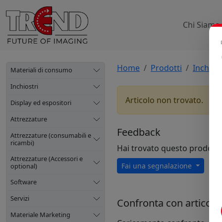
Chi Siamo
Home
Prodotti
Inchiost
Materiali di consumo
Inchiostri
Articolo non trovato.
Display ed espositori
Attrezzature
Feedback
Attrezzature (consumabili e
ricambi)
Hai trovato questo prodott
Attrezzature (Accessori e
Fai una segnalazione
optional)
Software
Servizi
Confronta con articoli s
Materiale Marketing