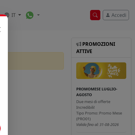
Toggle Dropdown
IT
Accedi
Ricerca veloce
PROMOZIONI
ATTIVE
PROMOMESE LUGLIO-
AGOSTO
Due mesi di offerte
Incredibili!
Tipo Promo: Promo Mese
(PRO01)
Valida fino al: 31-08-2026