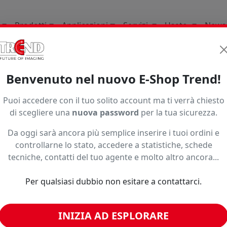
Prodotti
Applicazioni
Servizi
Usato
News
ri
Originali
Xjet Uv
Xum Kiv29 5Bk
Benvenuto nel nuovo E-Shop Trend!
Puoi accedere con il tuo solito account ma ti verrà chiesto
di scegliere una
nuova password
per la tua sicurezza.
Da oggi sarà ancora più semplice inserire i tuoi ordini e
controllarne lo stato, accedere a statistiche, schede
o ad un prezzo più basso?
tecniche, contatti del tuo agente e molto altro ancora...
Per qualsiasi dubbio non esitare a contattarci.
imili
INIZIA AD ESPLORARE